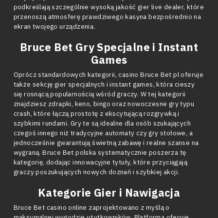
podkreślają szczególnie wysoką jakość gier live dealer, które
przenoszą atmosferę prawdziwego kasyna bezpośrednio na
ekran twojego urządzenia.
Bruce Bet Gry Specjalne i Instant
Games
Oprócz standardowych kategorii, casino Bruce Bet pl oferuje
także sekcję gier specjalnych i instant games, która cieszy
się rosnącą popularnością wśród graczy. W tej kategorii
znajdziesz zdrapki, keno, bingo oraz nowoczesne gry typu
crash, które łączą prostotę z ekscytującą rozgrywką i
szybkimi rundami. Gry te są idealne dla osób szukających
czegoś innego niż tradycyjne automaty czy gry stołowe, a
jednocześnie gwarantują świetną zabawę i realne szanse na
wygraną. Bruce Bet polska systematycznie poszerza tę
kategorię, dodając innowacyjne tytuły, które przyciągają
graczy poszukujących nowych doznań i szybkiej akcji.
Kategorie Gier i Nawigacja
Bruce Bet casino online zaprojektowano z myślą o
maksymalnej wygodzie użytkowników. Platforma oferuje