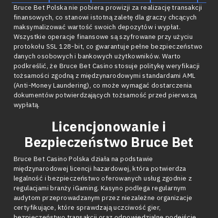
Bruce Bet Polska nie pobiera prowizji za realizację transakcji
finansowych, co stanowi istotną zaletę dla graczy chcących
maksymalizować wartość swoich depozytów i wypłat.
Wszystkie operacje finansowe są szyfrowane przy użyciu
protokołu SSL 128-bit, co gwarantuje pełne bezpieczeństwo
danych osobowych i bankowych użytkowników. Warto
podkreślić, że Bruce Bet Casino stosuje politykę weryfikacji
tożsamości zgodną z międzynarodowymi standardami AML
(Anti-Money Laundering), co może wymagać dostarczenia
dokumentów potwierdzających tożsamość przed pierwszą
wypłatą.
Licencjonowanie i
Bezpieczeństwo Bruce Bet
Bruce Bet Casino Polska działa na podstawie
międzynarodowej licencji hazardowej, która potwierdza
legalność i bezpieczeństwo oferowanych usług zgodnie z
regulacjami branży iGaming. Kasyno podlega regularnym
audytom przeprowadzanym przez niezależne organizacje
certyfikujące, które sprawdzają uczciwość gier,
bezpieczeństwo transakcji oraz odpowiedzialne podejście