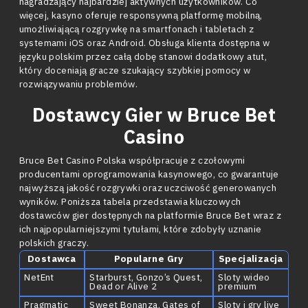
nagradzający najbardziej aktywnych użytkowników. Co
więcej, kasyno oferuje responsywną platformę mobilną,
umożliwiającą rozgrywkę na smartfonach i tabletach z
systemami iOS oraz Android. Obsługa klienta dostępna w
języku polskim przez całą dobę stanowi dodatkowy atut,
który doceniają gracze szukający szybkiej pomocy w
rozwiązywaniu problemów.
Dostawcy Gier w Bruce Bet
Casino
Bruce Bet Casino Polska współpracuje z czołowymi
producentami oprogramowania kasynowego, co gwarantuje
najwyższą jakość rozgrywki oraz uczciwość generowanych
wyników. Poniższa tabela przedstawia kluczowych
dostawców gier dostępnych na platformie Bruce Bet wraz z
ich najpopularniejszymi tytułami, które zdobyły uznanie
polskich graczy.
Dostawca
Popularne Gry
Specjalizacja
NetEnt
Starburst, Gonzo’s Quest,
Sloty wideo
Dead or Alive 2
premium
Pragmatic
Sweet Bonanza, Gates of
Sloty i gry live