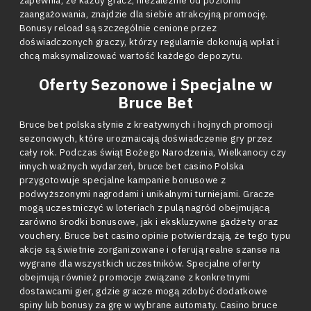
zapewnia, że każdy gracz, niezależnie od poziomu
zaangażowania, znajdzie dla siebie atrakcyjną promocję.
Bonusy reload są szczególnie cenione przez
doświadczonych graczy, którzy regularnie dokonują wpłat i
chcą maksymalizować wartość każdego depozytu.
Oferty Sezonowe i Specjalne w
Bruce Bet
Bruce bet polska słynie z kreatywnych i hojnych promocji
sezonowych, które urozmaicają doświadczenie gry przez
cały rok. Podczas świąt Bożego Narodzenia, Wielkanocy czy
innych ważnych wydarzeń, bruce bet casino Polska
przygotowuje specjalne kampanie bonusowe z
podwyższonymi nagrodami i unikalnymi turniejami. Gracze
mogą uczestniczyć w loteriach z pulą nagród obejmującą
zarówno środki bonusowe, jak i ekskluzywne gadżety oraz
vouchery. Bruce bet casino opinie potwierdzają, że tego typu
akcje są świetnie zorganizowane i oferują realne szanse na
wygrane dla wszystkich uczestników. Specjalne oferty
obejmują również promocje związane z konkretnymi
dostawcami gier, gdzie gracze mogą zdobyć dodatkowe
spiny lub bonusy za grę w wybrane automaty. Casino bruce