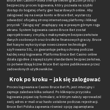
Bruce Bet Casino Polska oferuje swoim graczom prosty i
bezpieczny proces logowania, który pozwala na szybki
dostęp do bogatej oferty gier hazardowych online. Aby
zalogować się na swoje konto w Bruce Bet, wystarczy
odwiedzić oficjalną stronę internetową platformy i kliknąć
przycisk “Zaloguj się” znajdujący się w prawym górnym rogu
ekranu. System logowania casino Bruce Bet został
zaprojektowany z myślą o maksymalnym bezpieczeństwie
danych osobowych oraz środków finansowych graczy. Bruce
Bet kasyno wykorzystuje nowoczesne technologie
szyfrowania SSL, co gwarantuje pełną ochronę podczas
każdej sesji logowania. Platforma Bruce Bet Casino online
działa zgodnie z najwyższymi standardami bezpieczeństwa,
co potwierdzają liczne Bruce Bet opinie publikowane przez
zadowolonych użytkowników.
Krok po kroku – jak się zalogować
Proces logowania w Casino Bruce Bet PL jest intuicyjny i
zajmuje zaledwie kilka sekund. Po kliknięciu przycisku
logowania pojawi się formularz, w którym należy wprowadzić
swój adres e-mail oraz hasło ustalone podczas rejestracji.
Bruce Bet Polska zapewnia również opcję zapamiętania