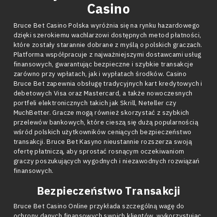
Casino
Bruce Bet Casino Polska wyróżnia się na rynku hazardowego
dzięki szerokiemu wachlarzowi dostępnych metod płatności,
które zostały starannie dobrane z myślą o polskich graczach.
Platforma współpracuje z najważniejszymi dostawcami usług
finansowych, gwarantując bezpieczne i szybkie transakcje
zarówno przy wpłatach, jak i wypłatach środków. Casino
Bruce Bet zapewnia obsługę tradycyjnych kart kredytowych i
debetowych Visa oraz Mastercard, a także nowoczesnych
portfeli elektronicznych takich jak Skrill, Neteller czy
MuchBetter. Gracze mogą również skorzystać z szybkich
przelewów bankowych, które cieszą się dużą popularnością
wśród polskich użytkowników ceniących bezpieczeństwo
transakcji. Bruce Bet Kasyno nieustannie rozszerza swoją
ofertę płatniczą, aby sprostać rosnącym oczekiwaniom
graczy poszukujących wygodnych i niezawodnych rozwiązań
finansowych.
Bezpieczeństwo Transakcji
Bruce Bet Casino Online przykłada szczególną wagę do
ochrony danych finansowych swoich klientów, wykorzystując